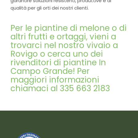
garantire soluzioni resistenti, produttive e di
qualità per gli orti dei nostri clienti.
Per le piantine di melone o di
altri frutti e ortaggi, vieni a
trovarci nel nostro vivaio a
Rovigo o cerca uno dei
rivenditori di piantine In
Campo Grande! Per
maggiori informazioni
chiamaci al
335 663 2183