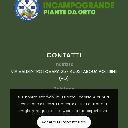
CONTATTI
Indirizzo
VIA VALDENTRO LOVARA 257 45031 ARQUA POLESINE
(RO)
Telefono
Tel. +39
335 663 2183
Sul nostro sito web utilizziamo i cookie. Alcuni di
essi sono essenziali, mentre altri ci aiutano a
migliorare questo sito web e la tua esperienza.
INCAMPOGRANDE@GMAIL.COM
Accetto le impostazioni