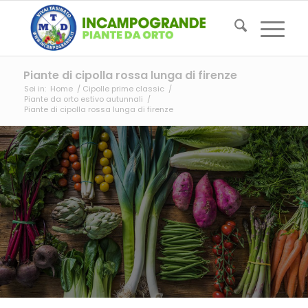
Piante di cipolla rossa lunga di firenze
Sei in:
Home
/
Cipolle prime classic
/
Piante da orto estivo autunnali
/
Piante di cipolla rossa lunga di firenze