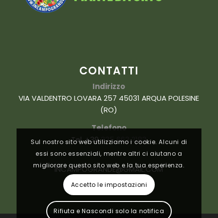
CONTATTI
Indirizzo
VIA VALDENTRO LOVARA 257 45031 ARQUA POLESINE
(RO)
Telefono
Tel. +39
335 663 2183
Sul nostro sito web utilizziamo i cookie. Alcuni di
essi sono essenziali, mentre altri ci aiutano a
migliorare questo sito web e la tua esperienza.
INCAMPOGRANDE@GMAIL.COM
Accetto le impostazioni
Rifiuta e Nascondi solo la notifica